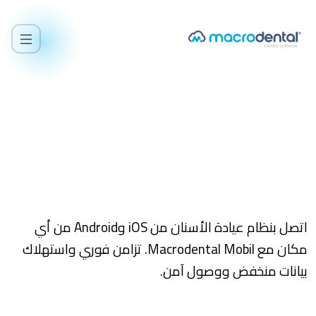
اتصل
المدونة
الخدمات
بنا
الرئيسية
/
عيادتك من أي مكان
ميزة الجوال
اتصل بنظام عيادة الأسنان من iOS وAndroid من أي
عيادتك من أي مكان
مكان مع Macrodental Mobil. تزامن فوري واستهلاك
بيانات منخفض ووصول آمن.