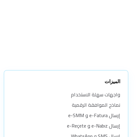
التي تعمل بنظام Android.
هل يتزامن في الوقت الفعلي مع برنامج سطح المكتب؟
هل يعمل على اتصال إنترنت ضعيف؟
الميزات
واجهات سهلة الاستخدام
نماذج الموافقة الرقمية
إرسال e-Fatura و e-SMM
إرسال e-Nabız و e-Reçete
إرسال SMS و WhatsApp