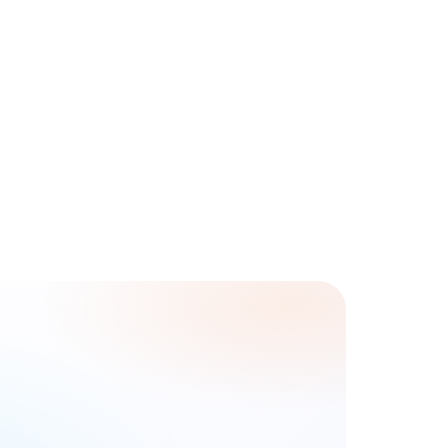
هل ي
هل ا