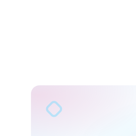
أكمل
النموذج
الهاتف