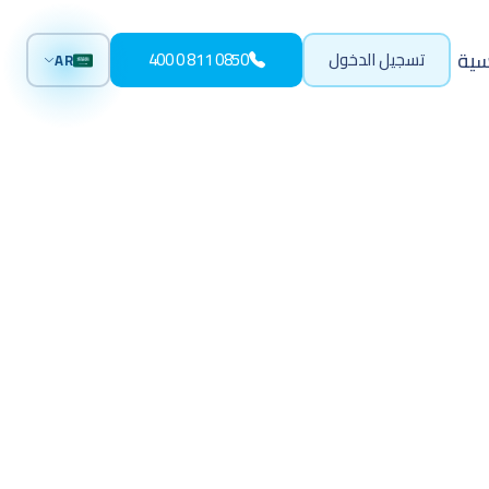
سية
تسجيل الدخول
0850 811 0 400
AR