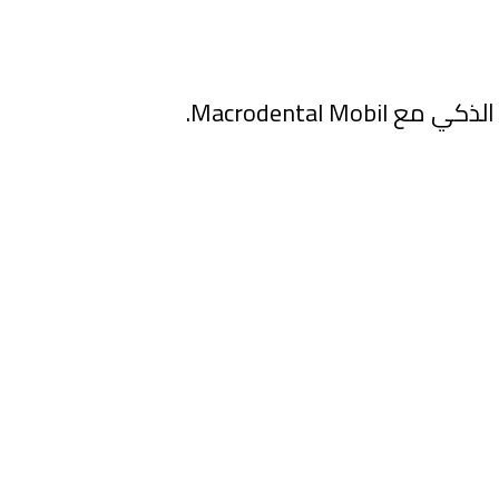
تتبع مدفوعات مرضى وشركات عيادة الأسنان من هاتفك الذكي مع Macrodental Mobil.