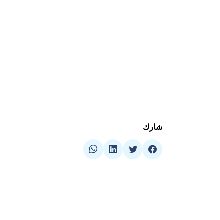
طلب عرض
شارك
هدفن
عرض ديو
في الوق
الوصول 
إلى سطح