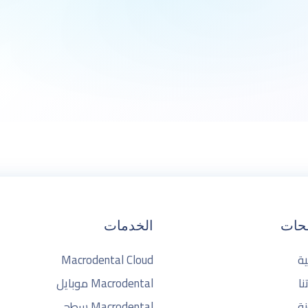
طلب عرض تجريبي
حات
الخدمات
ية
Macrodental Cloud
نا
Macrodental موبايل
نة
Macrodental سطح