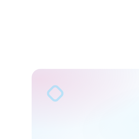
أكمل
النموذج
الهاتف