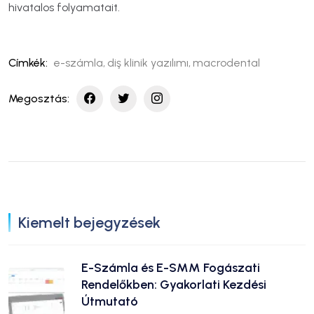
hivatalos folyamatait.
Címkék
:
e-számla
,
diş klinik yazılımı
,
macrodental
Megosztás
:
Kiemelt bejegyzések
E-Számla és E-SMM Fogászati
Rendelőkben: Gyakorlati Kezdési
Útmutató