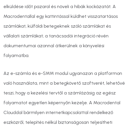
elküldése időt pazarol és növeli a hibák kockázatát. A
Macrodentallal egy kattintással küldhet visszatartásos
számlákat, külföldi betegeknek szóló számlákat és
vállalati számlákat; a tanácsadói integráció révén
dokumentumai azonnal átkerülnek a könyvelési
folyamatba.
Az e-számla és e-SMM modul ugyanazon a platformon
való használata, mint a betegkövető szoftverét, lehetővé
teszi, hogy a kezelési tervtől a számlázásig az egész
folyamatot egyetlen képernyőn kezelje. A Macrodental
Clouddal bármilyen internetkapcsolattal rendelkező
eszközről, telepítés nélkül biztonságosan teljesítheti