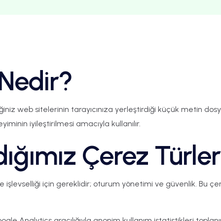
Nedir?
iğiniz web sitelerinin tarayıcınıza yerleştirdiği küçük metin dos
eyiminin iyileştirilmesi amacıyla kullanılır.
dığımız Çerez Türler
e işlevselliği için gereklidir; oturum yönetimi ve güvenlik. Bu çe
gle Analytics aracılığıyla anonim kullanım istatistikleri toplanır