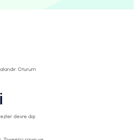
yalarıdır. Oturum
i
rezler devre dışı
. Ziyaretçi sayısı ve