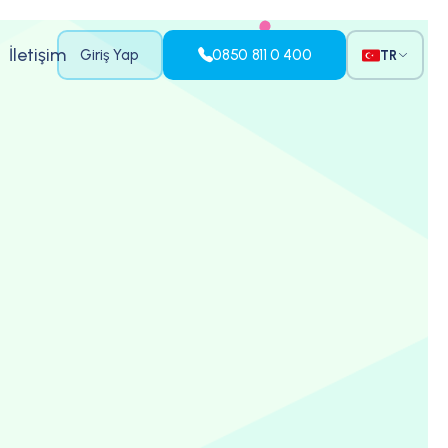
İletişim
Giriş Yap
0850 811 0 400
TR