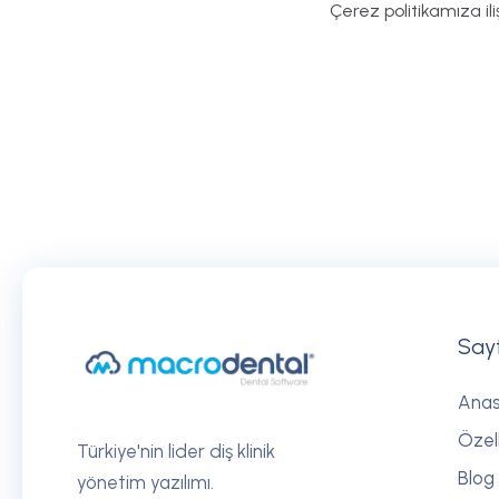
Çerez politikamıza iliş
Say
Ana
Özell
Türkiye'nin lider diş klinik
Blog
yönetim yazılımı.