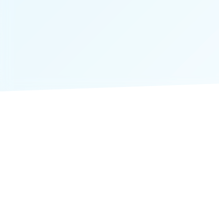
Download on the
Get it on
App Store
Google Play