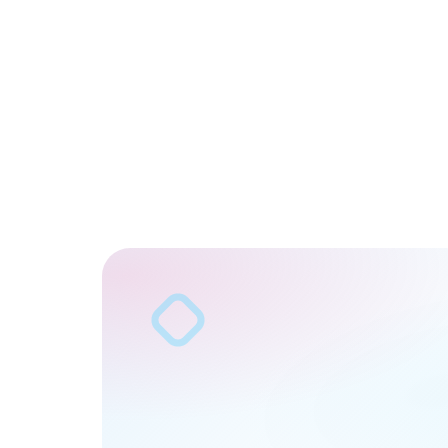
Download on the
Get it on
App Store
Google Play