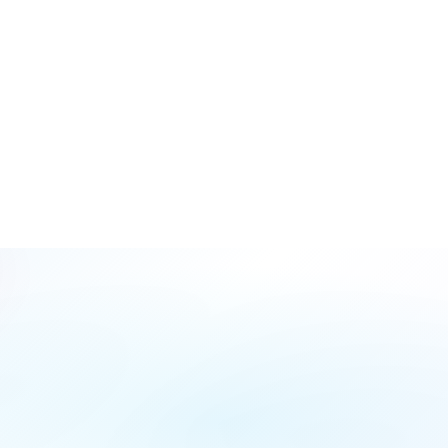
Formu
Doldur
İsim