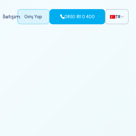
İletişim
Giriş Yap
0850 811 0 400
TR
5.000+ klinik Macrodental'e
güveniyor.