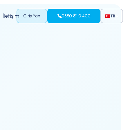
İletişim
Giriş Yap
0850 811 0 400
TR
Eğitim Videoları için T