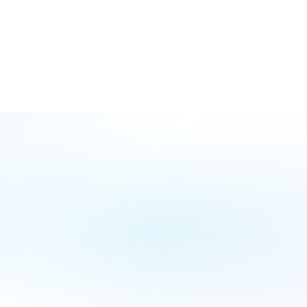
Formu
Doldur
İsim