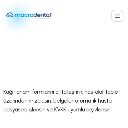
Anasayfa
/
Dijital Onam Formları
ÖZELLIK DETAYI
Dijital Onam Formları
Kağıt onam formlarını dijitalleştirin; hastalar tablet
üzerinden imzalasın, belgeler otomatik hasta
dosyasına işlensin ve KVKK uyumlu arşivlensin.